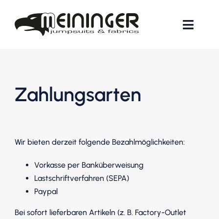
Zum
Inhalt
Toggl
springen
Navig
Start
Zahlungsarten
Showroom
Online-Bestellung
Wir bieten derzeit folgende Bezahlmöglichkeiten:
Kontakt
0
Vorkasse per Banküberweisung
Warenkorb
Lastschriftverfahren (SEPA)
Paypal
Bei sofort lieferbaren Artikeln (z. B. Factory-Outlet