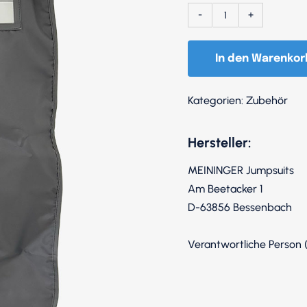
SUIT-
Protector
In den Warenkor
Menge
Kategorien:
Zubehör
Hersteller:
MEININGER Jumpsuits
Am Beetacker 1
D-63856 Bessenbach
Verantwortliche Person 