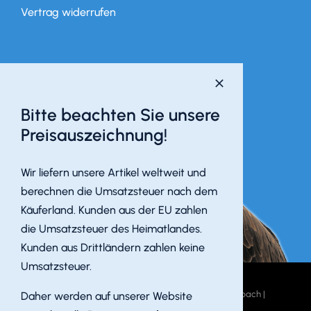
Vertrag widerrufen
Bitte beachten Sie unsere
Preisauszeichnung!
Wir liefern unsere Artikel weltweit und
berechnen die Umsatzsteuer nach dem
Käuferland. Kunden aus der EU zahlen
die Umsatzsteuer des Heimatlandes.
Kunden aus Drittländern zahlen keine
Umsatzsteuer.
© 2026 MEININGER Jumpsuits & Fabrics · 63856 Bessenbach |
Daher werden auf unserer Website
Powered by DOPS