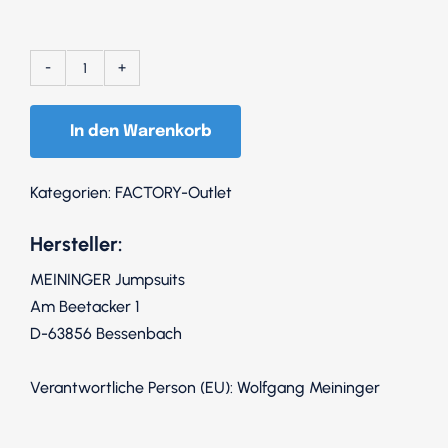
140
Schwarz
In den Warenkorb
/
Arme
Weiß
Kategorien:
FACTORY-Outlet
Menge
Hersteller:
MEININGER Jumpsuits
Am Beetacker 1
D-63856 Bessenbach
Verantwortliche Person (EU): Wolfgang Meininger